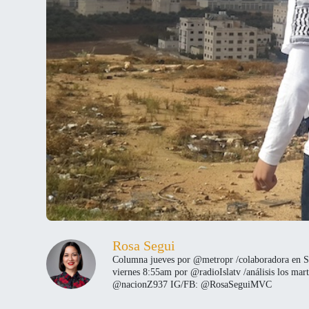
Rosa Segui
Columna jueves por @metropr /colaboradora en S
viernes 8:55am por @radioIslatv /análisis los mar
@nacionZ937 IG/FB: @RosaSeguiMVC