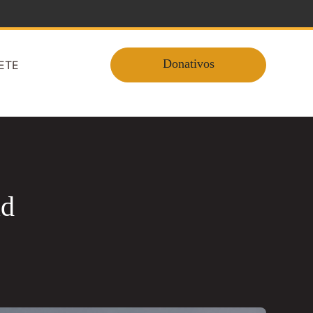
Donativos
ETE
ad