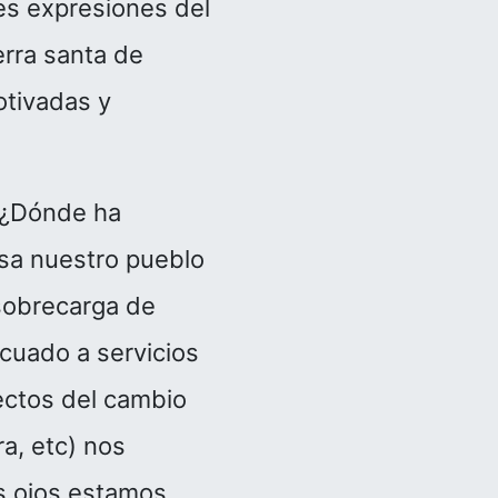
tes expresiones del
erra santa de
otivadas y
. ¿Dónde ha
sa nuestro pueblo
 sobrecarga de
cuado a servicios
fectos del cambio
ra, etc) nos
s ojos estamos