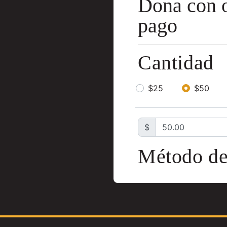
Dona con o
pago
Cantidad
$25
$50
$
Método de