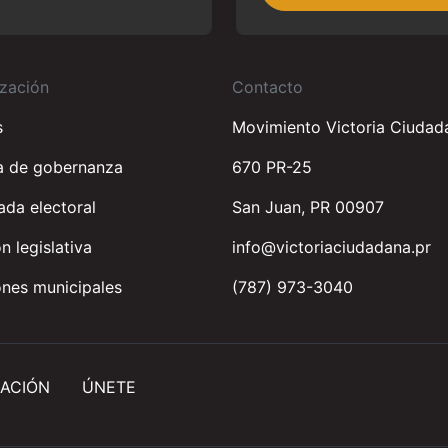
zación
Contacto
s
Movimiento Victoria Ciudad
a de gobernanza
670 PR-25
da electoral
San Juan, PR 00907
n legislativa
info@victoriaciudadana.pr
nes municipales
(787) 973-3040
ACIÓN
ÚNETE