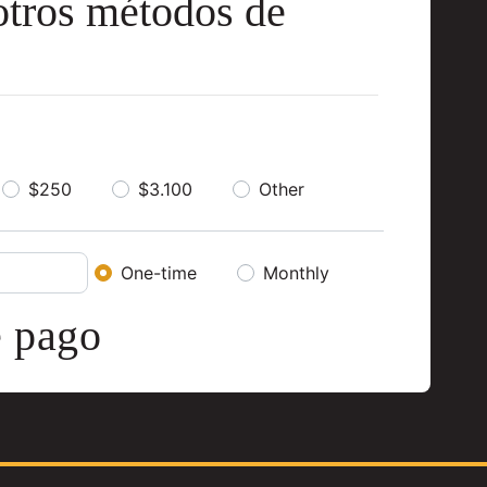
tros métodos de
$250
$3.100
Other
Donation frequen
One-time
Monthly
 pago