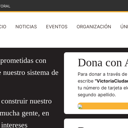
TORAL
CIO
NOTICIAS
EVENTOS
ORGANIZACIÓN
ÚN
Dona con 
mprometidas
con
e nuestro sistema de
Para donar a través de
escribe
"VictoriaCiuda
tu número de tarjeta el
segundo apellido.
construir nuestro
 mucha gente, en
intereses