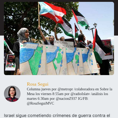
Rosa Segui
Columna jueves por @metropr /colaboradora en Sobre la
Mesa los viernes 8:55am por @radioIslatv /análisis los
martes 6:30am por @nacionZ937 IG/FB:
@RosaSeguiMVC
Israel sigue cometiendo crímenes de guerra contra el