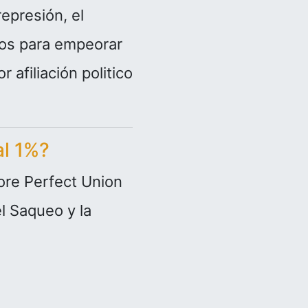
epresión, el
stos para empeorar
 afiliación politico
al 1%?
ore Perfect Union
l Saqueo y la