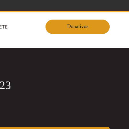
Donativos
ETE
023