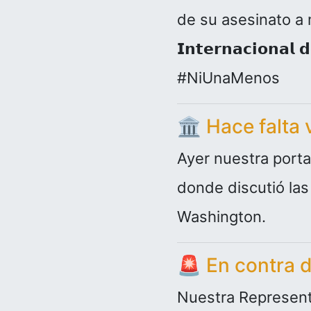
de su asesinato a m
𝗜𝗻𝘁𝗲𝗿𝗻𝗮𝗰𝗶𝗼𝗻𝗮𝗹
#NiUnaMenos
🏛️
Hace falta
Ayer nuestra porta
donde discutió las 
Washington.
🚨
En contra d
Nuestra Represent