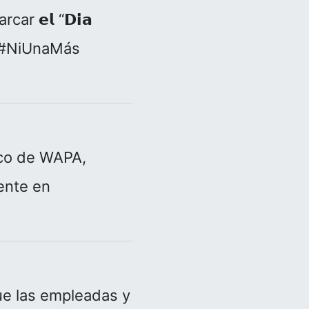
r 𝗲𝗹 “𝗗𝗶𝗮
𝗲𝗿“. #NiUnaMás
ico de WAPA,
dente en
ue las empleadas y