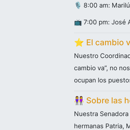
🎙️ 8:00 am: Maril
📺 7:00 pm: José A
⭐
El cambio v
Nuestro Coordinad
cambio va”, no nos
ocupan los puestos 
👭
Sobre las 
Nuestra Senadora A
hermanas Patria, M