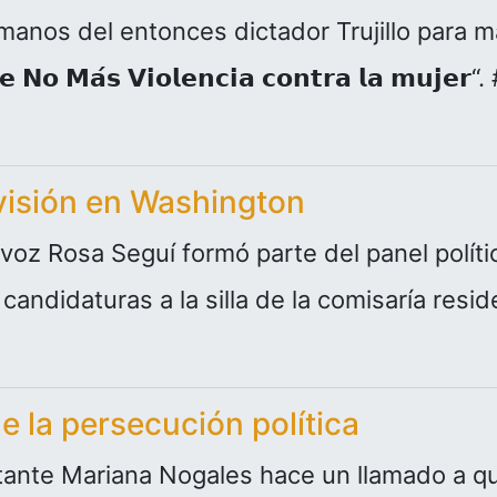
anos del entonces dictador Trujillo para marca
 𝗱𝗲 𝗡𝗼 𝗠𝗮́𝘀 𝗩𝗶𝗼𝗹𝗲𝗻𝗰𝗶𝗮 𝗰𝗼𝗻𝘁𝗿𝗮 𝗹𝗮 𝗺𝘂𝗷
 visión en Washington
voz Rosa Seguí formó parte del panel polít
candidaturas a la silla de la comisaría resi
e la persecución política
ante Mariana Nogales hace un llamado a q