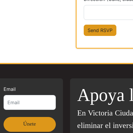
Apoya 
Email
En Victoria Ciud
eliminar el invers