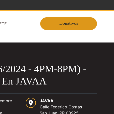
Donativos
ETE
/6/2024 - 4PM-8PM) -
o En JAVAA
iembre
JAVAA
Calle Federico Costas
pm
San Juan, PR 00925