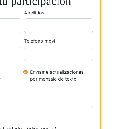
u participación
Apellidos
Teléfono móvil
Envíame actualizaciones
r
por mensaje de texto
ad, estado, código postal)