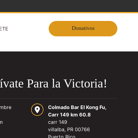
Donativos
ETE
ívate Para la Victoria!
embre
Colmado Bar El Kong Fu,
Carr 149 km 60.8
pm
carr 149
villalba, PR 00766
Puerto Rico