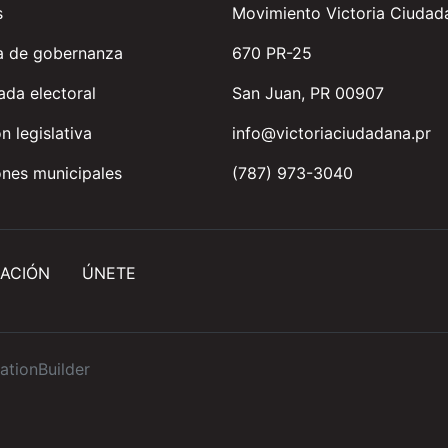
s
Movimiento Victoria Ciudad
a de gobernanza
670 PR-25
da electoral
San Juan, PR 00907
n legislativa
info@victoriaciudadana.pr
nes municipales
(787) 973-3040
ACIÓN
ÚNETE
ationBuilder