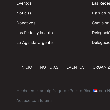
Eventos
Las Rede
Noticias
Estructur
Donativos
Comisiona
Las Redes y la Jota
Delegació
La Agenda Urgente
Delegacio
INICIO
NOTICIAS
EVENTOS
ORGANIZ
Hecho en el archipiélago de Puerto Rico 🇵🇷 con
N
Accede con tu email
.