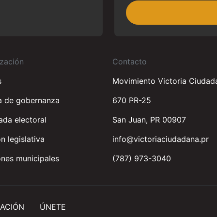
zación
Contacto
s
Movimiento Victoria Ciudad
a de gobernanza
670 PR-25
da electoral
San Juan, PR 00907
n legislativa
info@victoriaciudadana.pr
nes municipales
(787) 973-3040
ACIÓN
ÚNETE