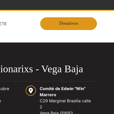
Donativos
ETE
cionarixs - Vega Baja
tubre
Comité de Edwin "Win"
Marrero
m
C29 Marginal Brasilia calle
2
Vega Baja 00693