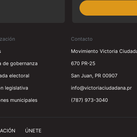
zación
Contacto
s
Movimiento Victoria Ciudad
a de gobernanza
670 PR-25
da electoral
San Juan, PR 00907
n legislativa
info@victoriaciudadana.pr
nes municipales
(787) 973-3040
ACIÓN
ÚNETE