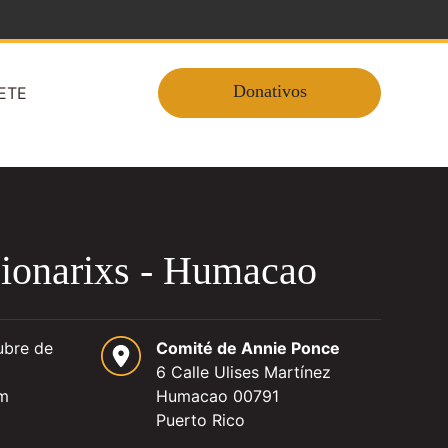
Donativos
ETE
cionarixs - Humacao
ubre de
Comité de Annie Ponce
6 Calle Ulises Martínez
pm
Humacao 00791
Puerto Rico