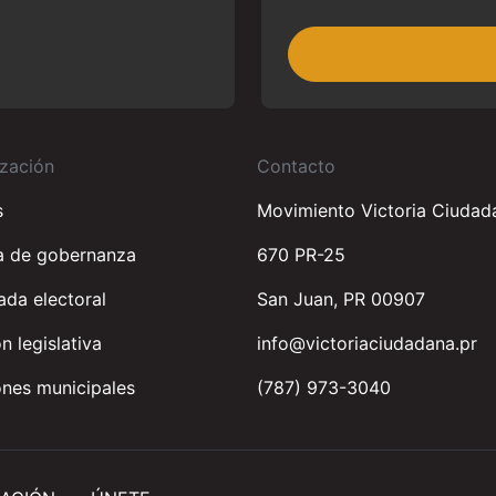
zación
Contacto
s
Movimiento Victoria Ciudad
a de gobernanza
670 PR-25
da electoral
San Juan, PR 00907
n legislativa
info@victoriaciudadana.pr
nes municipales
(787) 973-3040