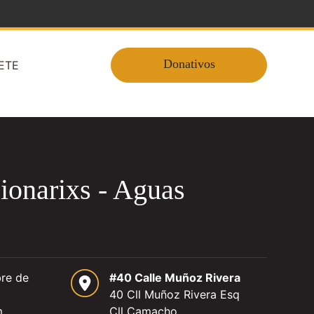
Donativos
ETE
cionarixs - Aguas
bre de
#40 Calle Muñoz Rivera
40 Cll Muñoz Rivera Esq
m
Cll Camacho