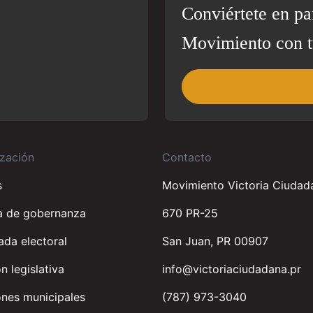
Conviértete en pa
Movimiento con t
zación
Contacto
s
Movimiento Victoria Ciudad
a de gobernanza
670 PR-25
da electoral
San Juan, PR 00907
n legislativa
info@victoriaciudadana.pr
nes municipales
(787) 973-3040