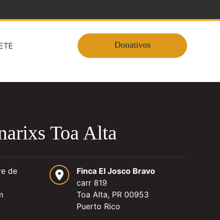
Donativos
ETE
narixs Toa Alta
re de
Finca El Josco Bravo
carr 819
m
Toa Alta, PR 00953
Puerto Rico