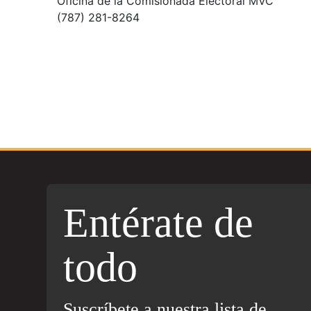
Oficina de la Comisionada Electoral MVC
(787) 281-8264
Entérate de
todo
Suscríbete a nuestra lista de