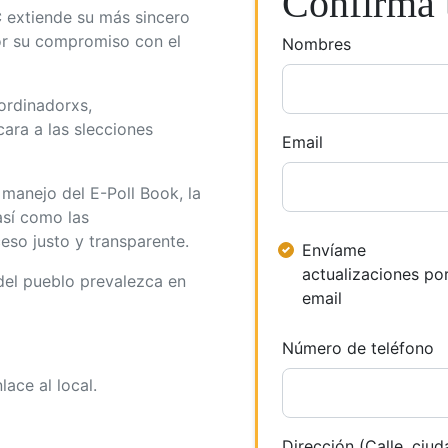
Confirma t
C
extiende su más sincero
por su compromiso con el
Nombres
oordinadorxs,
ara a las slecciones
Email
 manejo del E-Poll Book, la
así como las
eso justo y transparente.
Envíame
actualizaciones po
del pueblo prevalezca en
email
Número de teléfono
lace al local.
Dirección (Calle, ciud