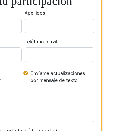
u participación
Apellidos
Teléfono móvil
Envíame actualizaciones
r
por mensaje de texto
ad, estado, código postal)