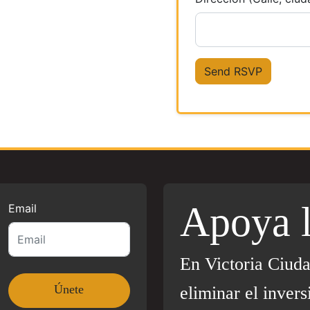
Apoya 
Email
En Victoria Ciud
eliminar el invers