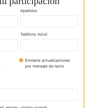
u participación
Apellidos
Teléfono móvil
Envíame actualizaciones
r
por mensaje de texto
ad, estado, código postal)