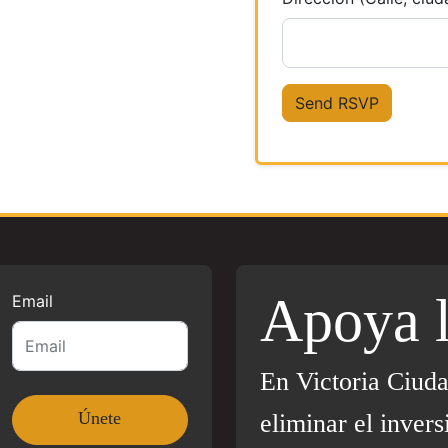
Apoya 
Email
En Victoria Ciud
eliminar el invers