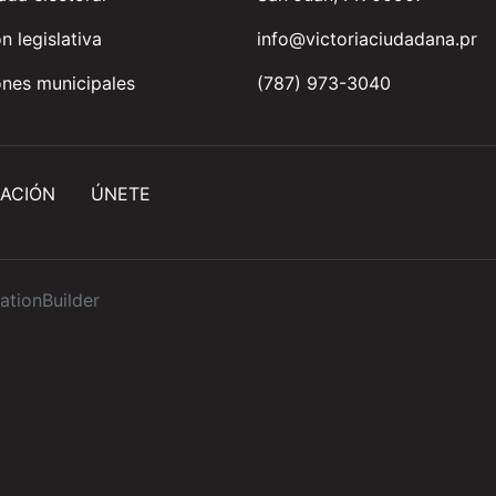
n legislativa
info@victoriaciudadana.pr
nes municipales
(787) 973-3040
ACIÓN
ÚNETE
ationBuilder