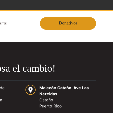
Donativos
ETE
sa el cambio!
 de
Malecón Cataño, Ave Las
Nereidas
pm
Cataño
Puerto Rico