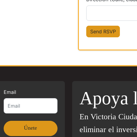
Apoya 
Email
En Victoria Ciud
eliminar el invers