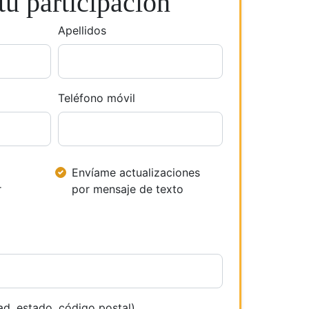
u participación
Apellidos
Teléfono móvil
Envíame actualizaciones
r
por mensaje de texto
ad, estado, código postal)