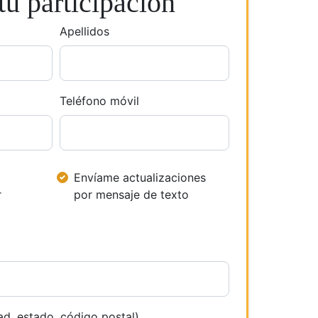
u participación
Apellidos
Teléfono móvil
Envíame actualizaciones
r
por mensaje de texto
ad, estado, código postal)