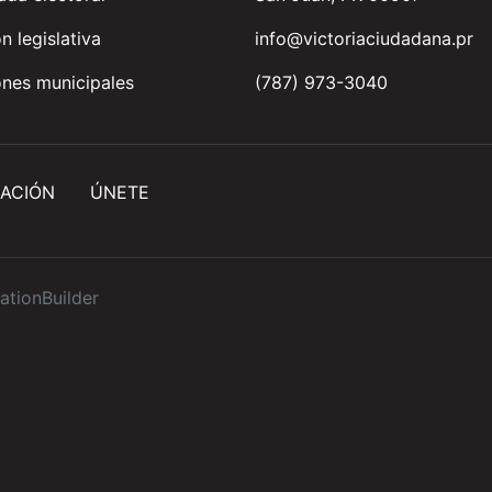
n legislativa
info@victoriaciudadana.pr
nes municipales
(787) 973-3040
ACIÓN
ÚNETE
ationBuilder