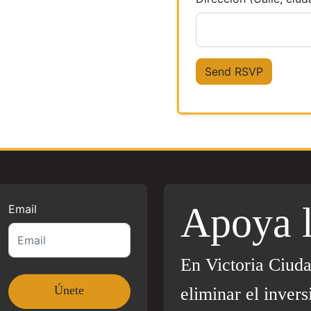
Apoya 
Email
En Victoria Ciud
eliminar el invers