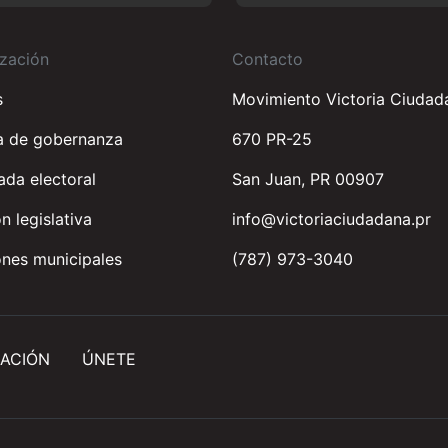
zación
Contacto
s
Movimiento Victoria Ciudad
a de gobernanza
670 PR-25
da electoral
San Juan, PR 00907
n legislativa
info@victoriaciudadana.pr
nes municipales
(787) 973-3040
ACIÓN
ÚNETE