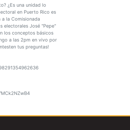
to? ¿Es una unidad lo
ectoral en Puerto Rico es
 a la Comisionada
as electorales José "Pepe"
án los conceptos básicos
ingo a las 2pm en vivo por
ntesten tus preguntas!
/698291354962636
e/87MCk2NZwB4