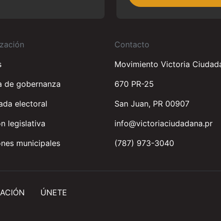
zación
Contacto
s
Movimiento Victoria Ciudad
a de gobernanza
670 PR-25
da electoral
San Juan, PR 00907
n legislativa
info@victoriaciudadana.pr
nes municipales
(787) 973-3040
ACIÓN
ÚNETE