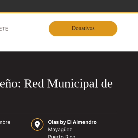
Donativos
ETE
deño: Red Municipal de
embre
Olas by El Almendro
Mayagüez
Puerto Rico