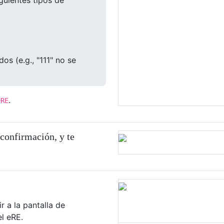
guientes tipos de
os (e.g., "111" no se
.
eRE
 confirmación, y te
r a la pantalla de
el eRE.