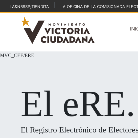
|
LA&NBRSP;TIENDITA
LA OFICINA DE LA COMISIONADA ELEC
INI
MVC_CEE/ERE
El eRE.
El Registro Electrónico de Electore