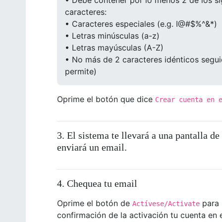
• Debe contener por lo menos 2 de los si
caracteres:
• Caracteres especiales (e.g. I@#$%^&*)
• Letras minúsculas (a-z)
• Letras mayúsculas (A-Z)
• No más de 2 caracteres idénticos seguid
permite)
Oprime el botón que dice
Crear cuenta en 
3. El sistema te llevará a una pantalla de
enviará un email.
4. Chequea tu email
Oprime el botón de
para i
Actívese/Activate
confirmación de la activación tu cuenta en 