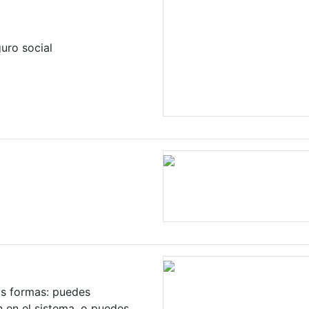
uro social
os formas: puedes
n en el sistema, o puedes