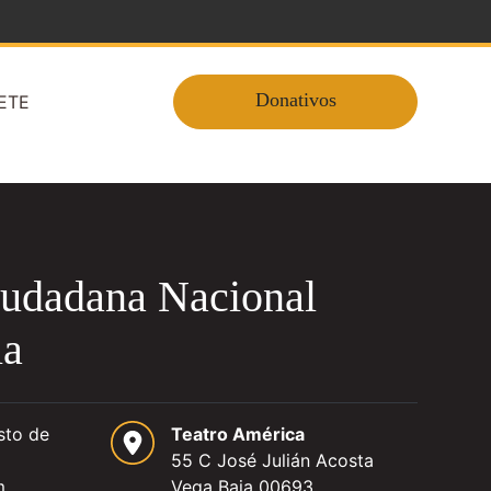
Donativos
ETE
udadana Nacional
ia
sto de
Teatro América
55 C José Julián Acosta
m
Vega Baja 00693