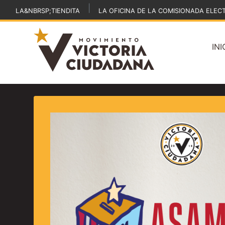
|
LA&NBRSP;TIENDITA
LA OFICINA DE LA COMISIONADA ELEC
INI