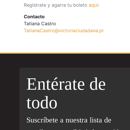
Regístrate y agarra tu boleto
aquí
:
Contacto
Tatiana Castro
TatianaCastro@victoriaciudadana.pr
Entérate de
todo
Suscríbete a nuestra lista de