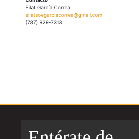
Contacto
Eilat García Correa
eilatsoegarciacorrea@gmail.com
(787) 929-7313
Entérate de