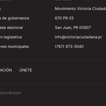
s
Movimiento Victoria Ciudad
a de gobernanza
670 PR-25
da electoral
San Juan, PR 00907
n legislativa
info@victoriaciudadana.pr
nes municipales
(787) 973-3040
ACIÓN
ÚNETE
ationBuilder