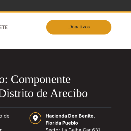
Donativos
ETE
ro: Componente
Distrito de Arecibo
ro de
Hacienda Don Benito,
Florida Pueblo
pm
Sector La Ceiba Car 631