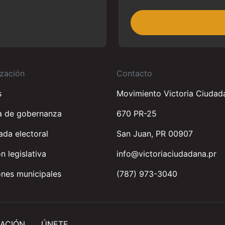
zación
Contacto
s
Movimiento Victoria Ciudad
a de gobernanza
670 PR-25
da electoral
San Juan, PR 00907
n legislativa
info@victoriaciudadana.pr
nes municipales
(787) 973-3040
ACIÓN
ÚNETE