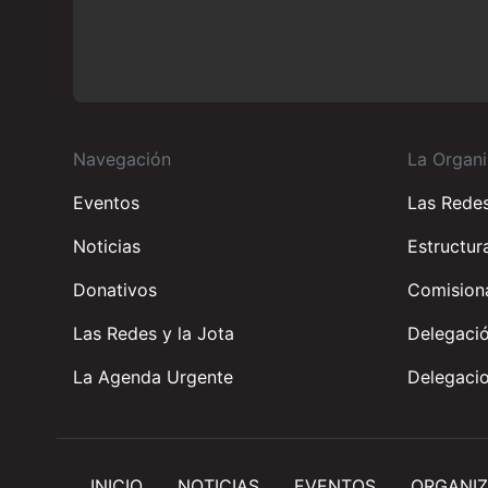
Navegación
La Organi
Eventos
Las Rede
Noticias
Estructur
Donativos
Comisiona
Las Redes y la Jota
Delegació
La Agenda Urgente
Delegacio
INICIO
NOTICIAS
EVENTOS
ORGANIZ