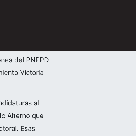
iones deI PNPPD
iento Victoria
ndidaturas al
odo Alterno que
ctoral. Esas