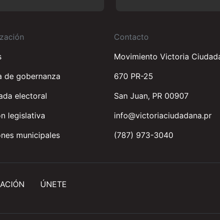
zación
Contacto
s
Movimiento Victoria Ciudad
a de gobernanza
670 PR-25
da electoral
San Juan, PR 00907
n legislativa
info@victoriaciudadana.pr
nes municipales
(787) 973-3040
ACIÓN
ÚNETE