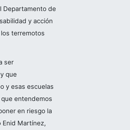
del Departamento de
abilidad y acción
 los terremotos
a ser
 y que
do y esas escuelas
lo que entendemos
oner en riesgo la
ó Enid Martínez,