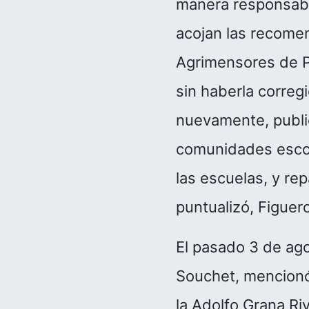
manera responsable
acojan las recomen
Agrimensores de Pu
sin haberla correg
nuevamente, public
comunidades escol
las escuelas, y re
puntualizó, Figuer
El pasado 3 de ag
Souchet, mencionó
la Adolfo Grana Riv