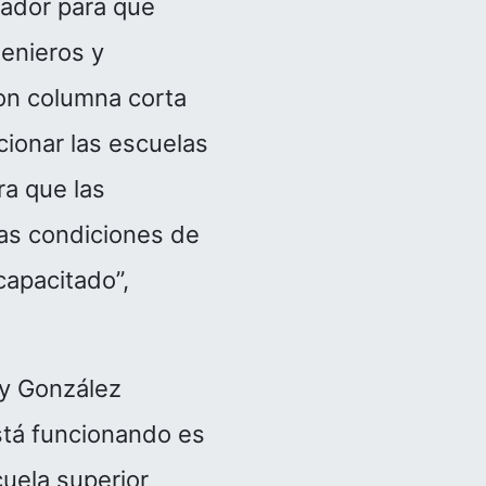
nador para que
enieros y
con columna corta
cionar las escuelas
ra que las
as condiciones de
capacitado”,
ry González
stá funcionando es
cuela superior