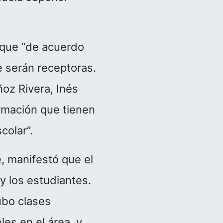
ó que “de acuerdo
e serán receptoras.
oz Rivera, Inés
rmación que tienen
colar”.
, manifestó que el
 y los estudiantes.
ubo clases
es en el área, y