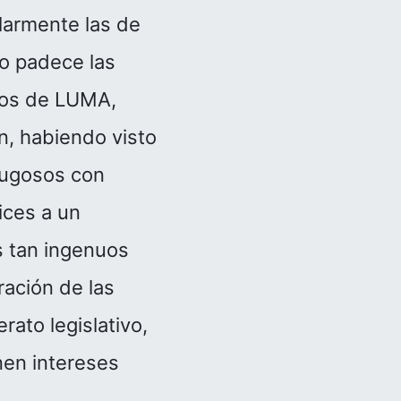
ularmente las de
lo padece las
anos de LUMA,
ún, habiendo visto
 jugosos con
ices a un
s tan ingenuos
ración de las
rato legislativo,
nen intereses