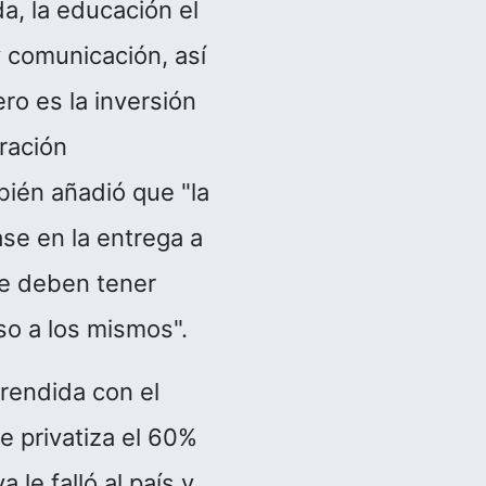
a, la educación el
y comunicación, así
ro es la inversión
ración
bién añadió que "la
ase en la entrega a
ue deben tener
so a los mismos".
rendida con el
e privatiza el 60%
le falló al país y