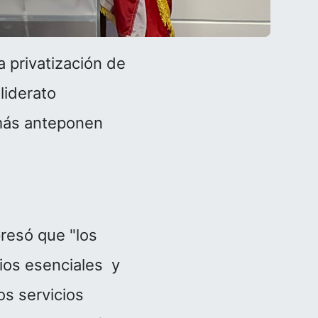
a privatización de
liderato
z más anteponen
resó que "los
cios esenciales y
os servicios