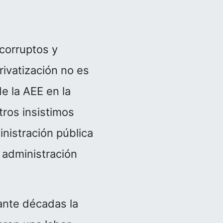
corruptos y
ivatización no es
e la AEE en la
tros insistimos
inistración pública
e administración
ante décadas la